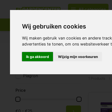
All categories
Wij gebruiken cookies
Appropriate assortment
Delivery all over Europe
Wij maken gebruik van cookies en andere trac
advertenties te tonen, om ons websiteverkeer
Home
Tags
zaad groeien
Ik ga akkoord
Wijzig mijn voorkeuren
Produc
Brands
All brands
Plagron
1 Products
Price
€0 - €25