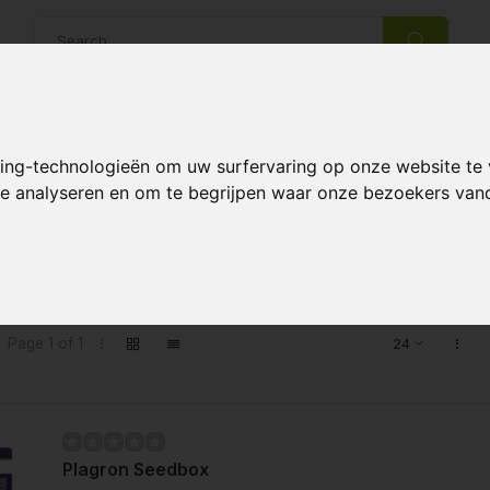
14 Days return policy
Best customer service
king-technologieën om uw surfervaring op onze website te
 te analyseren en om te begrijpen waar onze bezoekers va
ts tagged with zaad groeien
Page 1 of 1
Plagron Seedbox