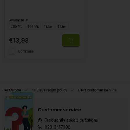
Available in
250 ML
500 ML
1 Liter
5 Liter
€13,98
Compare
l over Europe
14 Days return policy
Best customer service
Customer service
Frequently asked questions
020-3417308