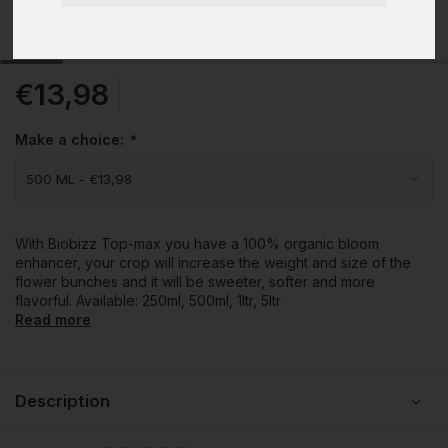
€13,98
Make a choice:
*
With Biobizz Top-max you have a 100% organic bloom
enhancer, your crop will increase the weight and size of the
flower bunches and it will be sweeter, softer and more
flavorful. Available: 250ml, 500ml, 1ltr, 5ltr
Read more
Description