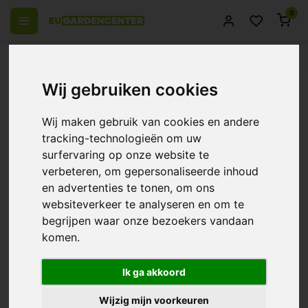
0
 over Europe
14 Days return policy
Best customer service
Wij gebruiken cookies
Back
Biobizz Top·max
Wij maken gebruik van cookies en andere
0/10 (0 Reviews)
Compare
tracking-technologieën om uw
surfervaring op onze website te
verbeteren, om gepersonaliseerde inhoud
en advertenties te tonen, om ons
websiteverkeer te analyseren en om te
begrijpen waar onze bezoekers vandaan
komen.
Ik ga akkoord
Wijzig mijn voorkeuren