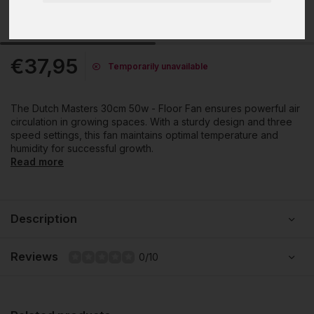
€37,95
Temporarily unavailable
The Dutch Masters 30cm 50w - Floor Fan ensures powerful air
circulation in growing spaces. With a sturdy design and three
speed settings, this fan maintains optimal temperature and
humidity for successful growth.
Read more
Description
Reviews
0/10