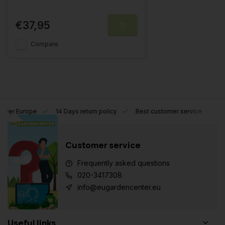
€37,95
Compare
l over Europe
14 Days return policy
Best customer service
Customer service
Frequently asked questions
020-3417308
info@eugardencenter.eu
Useful links