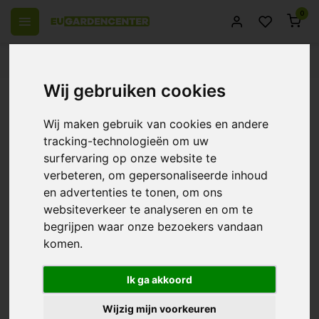
0
 over Europe
14 Days return policy
Best customer service
Wij gebruiken cookies
Back
Dutch Master 30cm 50w - Floor fan
Wij maken gebruik van cookies en andere
0/10 (0 Reviews)
Compare
tracking-technologieën om uw
surfervaring op onze website te
verbeteren, om gepersonaliseerde inhoud
en advertenties te tonen, om ons
websiteverkeer te analyseren en om te
begrijpen waar onze bezoekers vandaan
komen.
Ik ga akkoord
Wijzig mijn voorkeuren