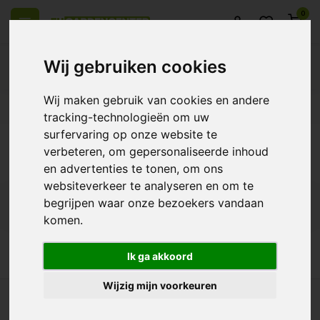
0
Wij gebruiken cookies
Wij maken gebruik van cookies en andere
 over Europe
14 Days return policy
Best customer service
tracking-technologieën om uw
surfervaring op onze website te
Back
verbeteren, om gepersonaliseerde inhoud
Products tagged with 450
en advertenties te tonen, om ons
websiteverkeer te analyseren en om te
begrijpen waar onze bezoekers vandaan
Filters
komen.
Ik ga akkoord
Wijzig mijn voorkeuren
l over Europe
14 Days return policy
Best customer service