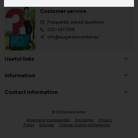
Customer service
Frequently asked questions
020-3417308
info@eugardencenter.eu
Useful links
Information
Contact information
© EUGardencenter
Algemene voorwaarden
Disclaimer
Privacy
Policy
Sitemap
Change cookie preferences