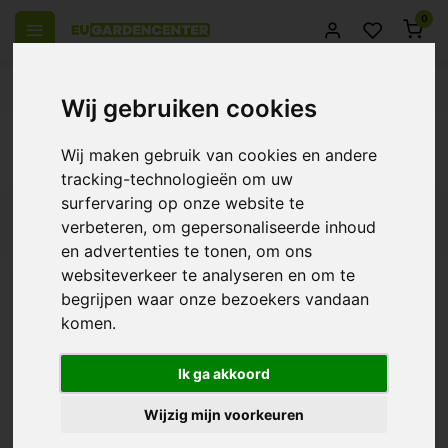
0
 over Europe
14 Days return policy
Best customer service
Wij gebruiken cookies
Back
Wij maken gebruik van cookies en andere
Products tagged with afzuigkist
tracking-technologieën om uw
surfervaring op onze website te
Filters
verbeteren, om gepersonaliseerde inhoud
en advertenties te tonen, om ons
websiteverkeer te analyseren en om te
begrijpen waar onze bezoekers vandaan
komen.
Torin Sifan Extractor Box
MDF
€162,15
Ik ga akkoord
Wijzig mijn voorkeuren