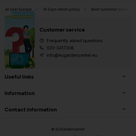
l over Europe
14 Days return policy
Best customer service
Customer service
Frequently asked questions
020-3417308
info@eugardencenter.eu
Useful links
Information
Contact information
© EUGardencenter