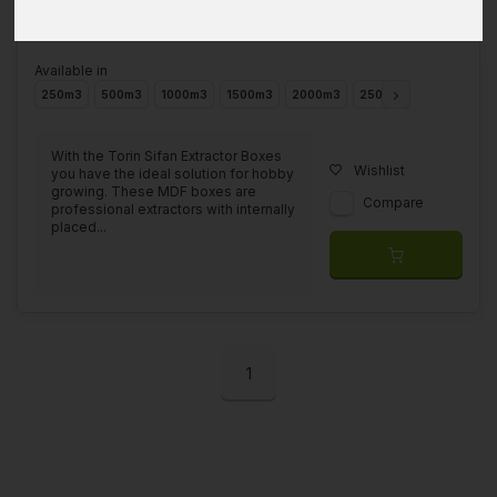
Available in
250m3
500m3
1000m3
1500m3
2000m3
2500m3
With the Torin Sifan Extractor Boxes
Wishlist
you have the ideal solution for hobby
growing. These MDF boxes are
Compare
professional extractors with internally
placed...
1