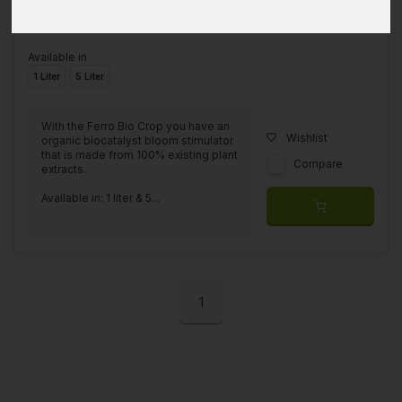
Available in
1 Liter
5 Liter
With the Ferro Bio Crop you have an
Wishlist
organic biocatalyst bloom stimulator
that is made from 100% existing plant
Compare
extracts.
Available in: 1 liter & 5...
1