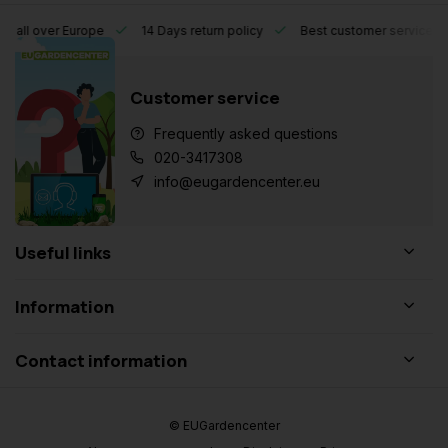
l over Europe
14 Days return policy
Best customer service
Customer service
Frequently asked questions
020-3417308
info@eugardencenter.eu
Useful links
Information
Contact information
© EUGardencenter