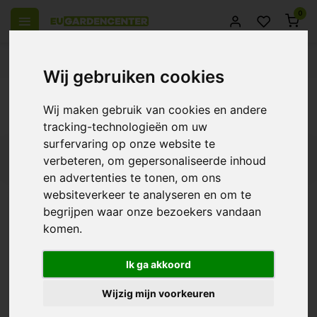
0
 over Europe
14 Days return policy
Best customer service
Wij gebruiken cookies
Back
Wij maken gebruik van cookies en andere
Products tagged with Ferro Bio Crop
tracking-technologieën om uw
surfervaring op onze website te
Filters
verbeteren, om gepersonaliseerde inhoud
en advertenties te tonen, om ons
websiteverkeer te analyseren en om te
begrijpen waar onze bezoekers vandaan
komen.
Ferro Bio Crop
€14,60
Ik ga akkoord
Wijzig mijn voorkeuren