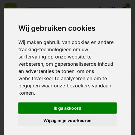
0
Wij gebruiken cookies
Wij maken gebruik van cookies en andere
l over Europe
14 Days return policy
Best customer service
tracking-technologieën om uw
surfervaring op onze website te
Back
verbeteren, om gepersonaliseerde inhoud
Products tagged with GHE PH Down
en advertenties te tonen, om ons
websiteverkeer te analyseren en om te
begrijpen waar onze bezoekers vandaan
Filters
komen.
Ik ga akkoord
Wijzig mijn voorkeuren
all over Europe
14 Days return policy
Best customer service