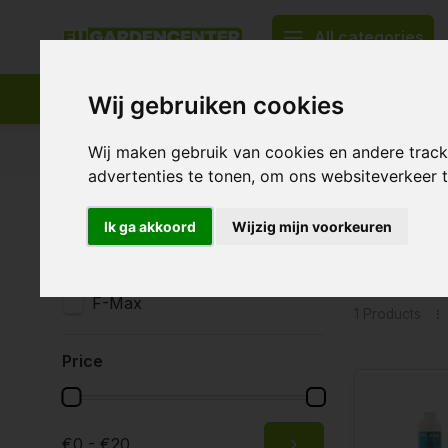
All categories
Wij gebruiken cookies
Appropriate assortment
Delivery all over Europe
Wij maken gebruik van cookies en andere trac
advertenties te tonen, om ons websiteverkeer
Home
Tags
pH- Bloei fosforzuur 59 procent
Ik ga akkoord
Wijzig mijn voorkeuren
Product
Brands
All brands
F-Max
1 Products
Price
€0 - €20