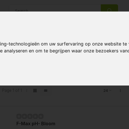
14 Days return policy
Best customer service
king-technologieën om uw surfervaring op onze website te
 te analyseren en om te begrijpen waar onze bezoekers va
s tagged with pH- Bloei fosforzuur
Page 1 of 1
F-Max pH- Bloom