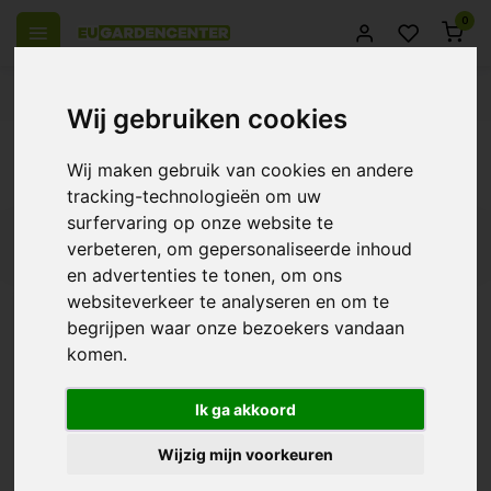
0
 over Europe
14 Days return policy
Best customer service
Wij gebruiken cookies
Back
Wij maken gebruik van cookies en andere
Products tagged with S-Eco Sensor
tracking-technologieën om uw
surfervaring op onze website te
Filters
verbeteren, om gepersonaliseerde inhoud
en advertenties te tonen, om ons
websiteverkeer te analyseren en om te
begrijpen waar onze bezoekers vandaan
komen.
TechGrow S-Eco Sensor
€188,00
Ik ga akkoord
Wijzig mijn voorkeuren