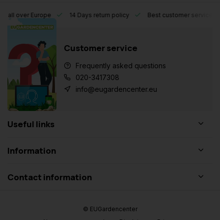
l over Europe
14 Days return policy
Best customer service
Customer service
Frequently asked questions
020-3417308
info@eugardencenter.eu
Useful links
Information
Contact information
© EUGardencenter