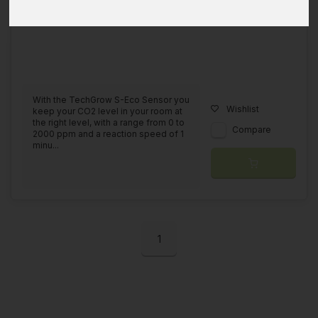
With the TechGrow S-Eco Sensor you
Wishlist
keep your CO2 level in your room at
the right level, with a range from 0 to
Compare
2000 ppm and a reaction speed of 1
minu...
1