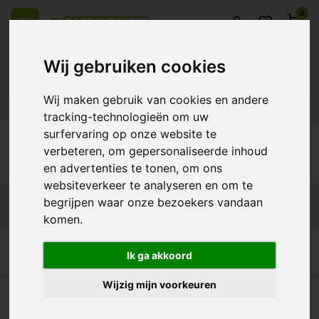
0
Wij gebruiken cookies
Wij maken gebruik van cookies en andere
l over Europe
14 Days return policy
Best customer service
tracking-technologieën om uw
surfervaring op onze website te
Back
verbeteren, om gepersonaliseerde inhoud
Products tagged with Terra Aquatica
en advertenties te tonen, om ons
websiteverkeer te analyseren en om te
begrijpen waar onze bezoekers vandaan
Filters
komen.
Ik ga akkoord
Wijzig mijn voorkeuren
ll over Europe
14 Days return policy
Best customer service