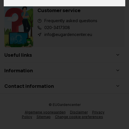
Customer service
Frequently asked questions
020-3417308
info@eugardencenter.eu
Useful links
Information
Contact information
© EUGardencenter
Algemene voorwaarden
Disclaimer
Privacy
Policy
Sitemap
Change cookie preferences