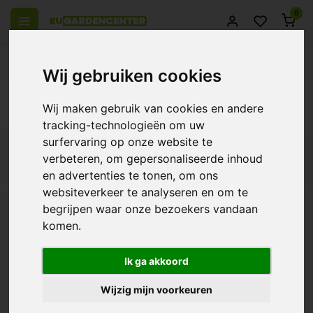
0
 over Europe
14 Days return policy
Best customer service
Wij gebruiken cookies
Back
Wij maken gebruik van cookies en andere
Products tagged with Wortel Complex
tracking-technologieën om uw
surfervaring op onze website te
Filters
verbeteren, om gepersonaliseerde inhoud
en advertenties te tonen, om ons
websiteverkeer te analyseren en om te
begrijpen waar onze bezoekers vandaan
komen.
Hesi Root Complex
€16,39
Ik ga akkoord
Wijzig mijn voorkeuren