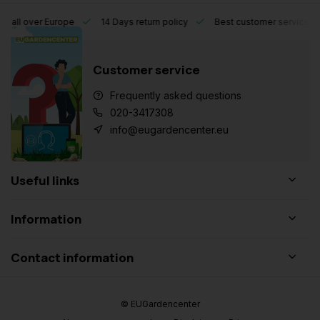
l over Europe
14 Days return policy
Best customer service
Customer service
Frequently asked questions
020-3417308
info@eugardencenter.eu
Useful links
Information
Contact information
© EUGardencenter