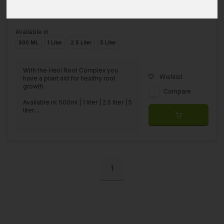
Available in
500 ML
1 Liter
2.5 Liter
5 Liter
With the Hesi Root Complex you
Wishlist
have a plant aid for healthy root
growth.
Compare
Available in: 500ml | 1 liter | 2.5 liter | 5
liter....
1