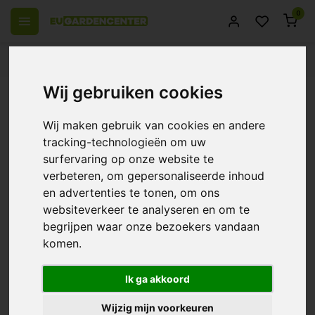
0
 over Europe
14 Days return policy
Best customer service
Wij gebruiken cookies
Back
BioBizz Grow Soldier - Plant Food -
Wij maken gebruik van cookies en andere
Juju Royal
tracking-technologieën om uw
surfervaring op onze website te
0/10 (0 Reviews)
Compare
verbeteren, om gepersonaliseerde inhoud
en advertenties te tonen, om ons
websiteverkeer te analyseren en om te
begrijpen waar onze bezoekers vandaan
komen.
Ik ga akkoord
Wijzig mijn voorkeuren