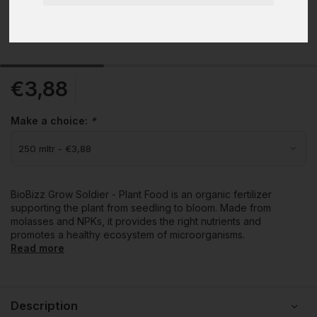
€3,88
Make a choice:
*
BioBizz Grow Soldier - Plant Food is an organic fertilizer
supporting the plant from seedling to bloom. Made from
molasses and NPKs, it provides the right nutrients and
promotes a healthy ecosystem of microorganisms.
Read more
Description