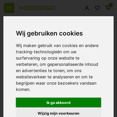
0
 over Europe
14 Days return policy
Best customer service
Wij gebruiken cookies
Back
BioNova Living Soil - Plant food
Wij maken gebruik van cookies en andere
0/10 (0 Reviews)
Compare
tracking-technologieën om uw
surfervaring op onze website te
verbeteren, om gepersonaliseerde inhoud
en advertenties te tonen, om ons
websiteverkeer te analyseren en om te
begrijpen waar onze bezoekers vandaan
komen.
Ik ga akkoord
Wijzig mijn voorkeuren