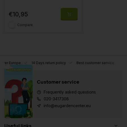
€10,95
Compare
l over Europe
14 Days return policy
Best customer service
Customer service
Frequently asked questions
020-3417308
info@eugardencenter.eu
Useful links