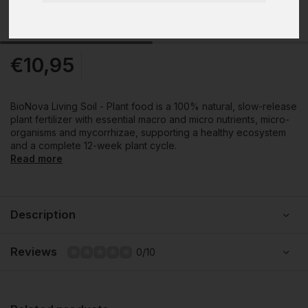
€10,95
BioNova Living Soil - Plant food is a 100% natural, slow-release
plant fertilizer with essential macro and micro nutrients, micro-
organisms and mycorrhizae, supporting a healthy ecosystem
and a complete 12-week plant cycle.
Read more
Description
Reviews
0/10