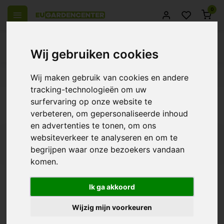
0
Wij gebruiken cookies
 over Europe
14 Days return policy
Best customer service
Wij maken gebruik van cookies en andere
tracking-technologieën om uw
Back
surfervaring op onze website te
Products tagged with CO2 Controller
verbeteren, om gepersonaliseerde inhoud
en advertenties te tonen, om ons
websiteverkeer te analyseren en om te
Filters
begrijpen waar onze bezoekers vandaan
komen.
Ik ga akkoord
TechGrow T-Nano CO2
Controller
Wijzig mijn voorkeuren
€209,00