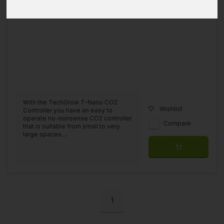
With the TechGrow T-Nano CO2
Wishlist
Controller you have an easy to
operate no-nonsense CO2 controller
Compare
that is suitable from small to very
large spaces....
1