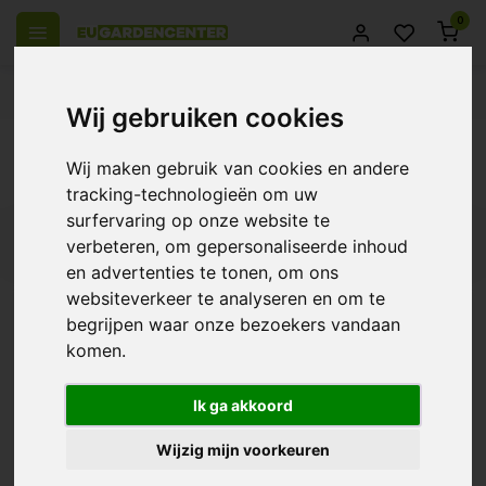
0
 over Europe
14 Days return policy
Best customer service
Wij gebruiken cookies
Back
Wij maken gebruik van cookies en andere
Products tagged with tl lamp
tracking-technologieën om uw
surfervaring op onze website te
Filters
verbeteren, om gepersonaliseerde inhoud
en advertenties te tonen, om ons
websiteverkeer te analyseren en om te
begrijpen waar onze bezoekers vandaan
komen.
Secret Jardin T-Neon
TCL Lamp
€4,95
Ik ga akkoord
Wijzig mijn voorkeuren