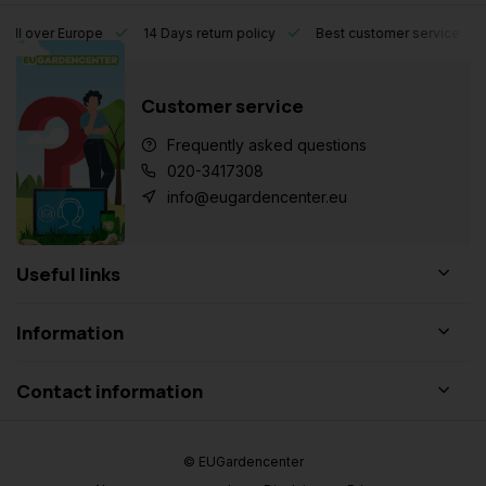
l over Europe
14 Days return policy
Best customer service
Customer service
Frequently asked questions
020-3417308
info@eugardencenter.eu
Useful links
Information
Contact information
© EUGardencenter