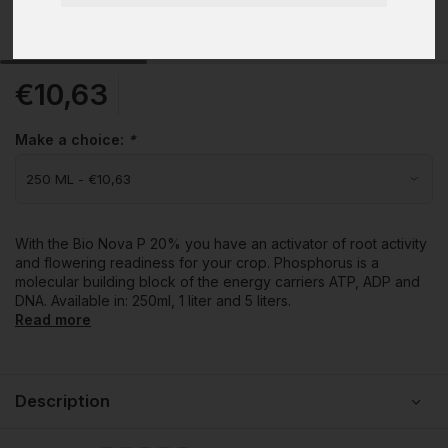
€10,63
Make a choice:
*
With the Bio Nova P 20% you have an activator of root activity
and flowering readiness for your crop. Phosphorus is a
molecular building block of the energy carriers ATP, ADP and
DNA. Available in: 250ml, 1 liter and 5 liters.
Read more
Description