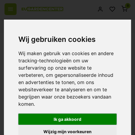
0
 over Europe
14 Days return policy
Best customer service
Wij gebruiken cookies
Back
Bio Nova P 20% ~ Phosphorus
Wij maken gebruik van cookies en andere
0/10 (0 Reviews)
Compare
tracking-technologieën om uw
surfervaring op onze website te
verbeteren, om gepersonaliseerde inhoud
en advertenties te tonen, om ons
websiteverkeer te analyseren en om te
begrijpen waar onze bezoekers vandaan
komen.
Ik ga akkoord
Wijzig mijn voorkeuren