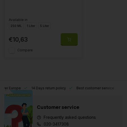
Available in
250 ML
1 Liter
5 Liter
€10,63
Compare
l over Europe
14 Days return policy
Best customer service
Customer service
Frequently asked questions
020-3417308